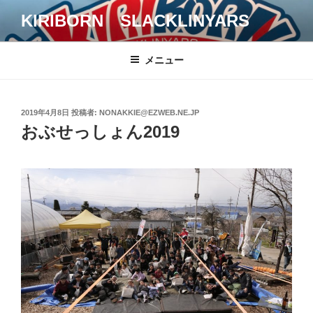
コ
KIRIBORN SLACKLINYARS
ン
テ
ン
メニュー
ツ
へ
ス
投
2019年4月8日
投稿者:
NONAKKIE@EZWEB.NE.JP
キ
稿
おぶせっしょん2019
日:
ッ
プ