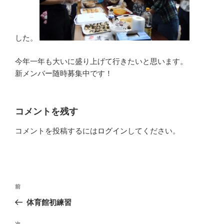
した。
今年一年も大いに盛り上げて行きたいと思います。
新メンバー随時募集中です！
コメントを残す
コメントを投稿するには
ログイン
してください。
投
前
前
稿
の
体育館初練習
ナ
投
ビ
稿