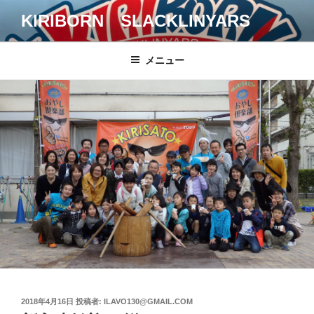
コ
KIRIBORN SLACKLINYARS
ン
テ
ン
メニュー
ツ
へ
ス
キ
ッ
プ
投
2018年4月16日
投稿者:
ILAVO130@GMAIL.COM
稿