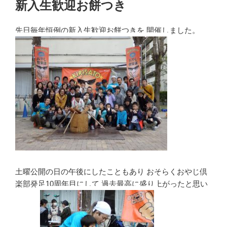
新入生歓迎お餅つき
日:
先日毎年恒例の新入生歓迎お餅つきを 開催しました。
土曜公開の日の午後にしたこともあり おそらくおやじ倶
楽部発足10周年目にして 過去最高に盛り上がったと思い